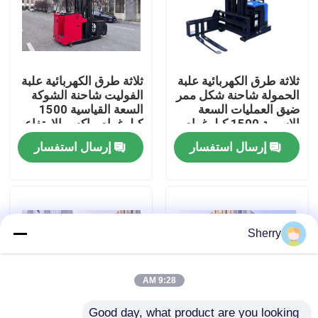
معلومات عنا
ثلاثة طرق الكهربائية علبة
ثلاثة طرق الكهربائية علبة
جولة في المعمل
الحمولة شاحنة شكل ممر
الفوليت شاحنة الشوكة
ضيق العمليات السعة
السعة القياسية 1500
الاسمية 1500 كيلوغرام
كيلوغرام ماكس.الارتفاع
رقابة جودة
ماكس.الارتفاع 7000 مم
7000 ملم بيئات تخزين
إرسال استفسار
إرسال استفسار
بيئات تخزين عالية الكثافة
عالية الكثافة
اتصل بنا
أخبار
Sherry
مدونة
9:28 AM
رافعة شوكية كهربائية
Good day, what product are you looking 