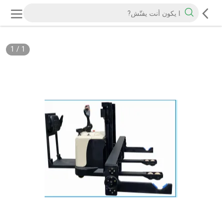
1
/
1