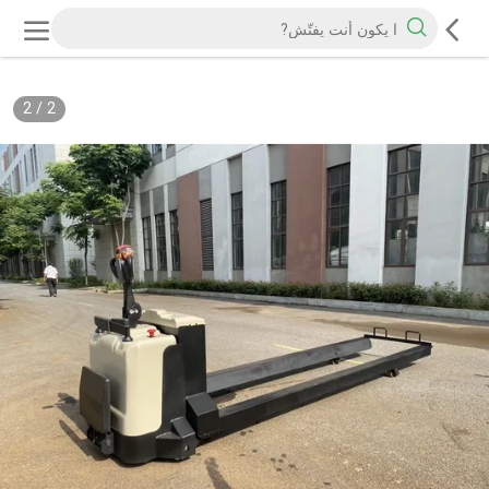
2
/
2