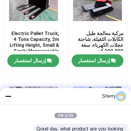
معلومات عنا
مركبة معالجة طبل
Electric Pallet Truck,
جولة في المعمل
الكابلات الثقيلة، شاحنة
4 Tons Capacity, 2m
عجلات الكهرباء، سعة
Lifting Height, Small &
200،000 كجم
Easily Maneuverable
رقابة جودة
إرسال استفسار
إرسال استفسار
اتصل بنا
أخبار
Sherry
مدونة
11:55 AM
رافعة شوكية كهربائية
Good day, what product are you looking 