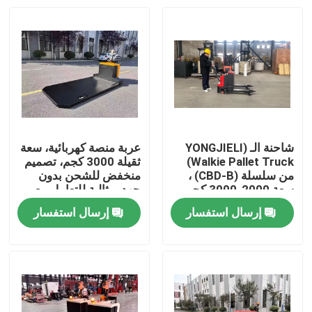
شاحنة الـ (YONGJIELI
عربة منصة كهربائية، سعة
Walkie Pallet Truck)
ثقيلة 3000 كجم، تصميم
من سلسلة (CBD-B) ،
منخفض للشحن بدون
سعة 2000-3000 كجم،
جهد، مثالية للتعامل مع
مثالية للخدمات
المواد الصناعية.
إرسال استفسار
إرسال استفسار
اللوجستية للمخزن.
بيت
المنتجات
أشرطة فيديو