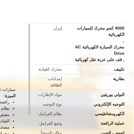
button
4000 كجم محرك للسيارات
إبراز
الكهربائية
,
محرك السيارة الكهربائية AC
Drive
,
قف على عربة نقل كهربائية
تكييف
محرك القيادة
بطارية
إمدادات
الطاقة
سيارات غي
البولي يوريثين
مواد الإطارات
الميزة:
رافعة 
التوجيه الإلكتروني
نوع التوجيه
نظام ا
الكهرومغناطيسي
نظام الفرامل
مقبض 
القياد
عملية الرافعة
وضع الفرامل
مضخة 
انهوى ، الصين
مكان المنشأ
محرك ا