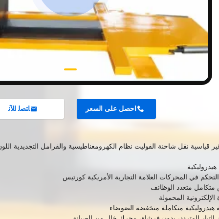
احصل على السعر
ﺎﺘﺼﻟ ﺍﻶﻧ
ر قياسية نقل شاحنة الفوليت نظام الكهرومغناطيسية والفرامل التجديدية اللون
هيدروليكية
لتحكم في المحركات العلامة التجارية الأمريكية كورتيس
متكامل متعدد الوظائف
ة الإلكترونية المحمولة
هيدروليكية متكاملة منخفضة الضوضاء
لتيار المتردد، بدون فرشاة، محرك خال من الصيانة