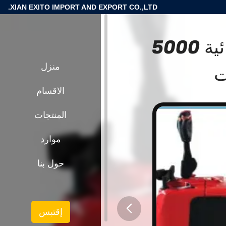
XIAN EXITO IMPORT AND EXPORT CO.,LTD.
يونغجيلي محرك سيارات كهربائية 5000
ت
منزل
الاقسام
المنتجات
موارد
حول بنا
إقتبس