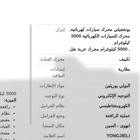
button
يونغجيلي محرك سيارات كهربائية
,
إبراز
محرك للسيارات الكهربائية 5000
كيلوغرام
,
5000 كيلوغرام محرك عربة نقل
تكييف
محرك القيادة
بطارية
إمدادات
الطاقة
البولي يوريثين
مواد الإطارات
5000 كيلوغرام تعديل غير قياسي سيارة نقل شاحنة عجلات القيادة الإلكترونية اللون الأحمر المحمول
التوجيه الإلكتروني
نوع التوجيه
الميزة:
الكهرومغناطيسي
نظام الفرامل
رافعة 
نظام ا
عملية الرافعة
وضع الفرامل
مقبض 
انهوى ، الصين
مكان المنشأ
القياد
مضخة 
YONGJIELI
اسم العلامة
محرك ا