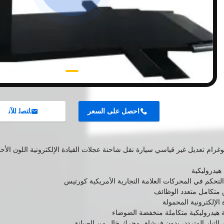
احصل على السعر
ﺎﺘﺼﻟ ﺍﻶﻧ
هيدروليكية
لتحكم في المحركات العلامة التجارية الأمريكية كورتيس
متكامل متعدد الوظائف
ة الإلكترونية المحمولة
هيدروليكية متكاملة منخفضة الضوضاء
لتيار المتردد، بدون فرشاة، محرك خال من الصيانة