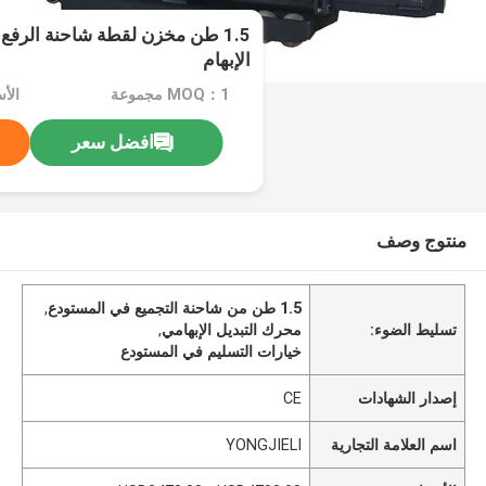
1.5 طن مخزن لقطة شاحنة الرفع 
الإبهام
MOQ：1 مجموعة
افضل سعر
منتوج وصف
1.5 طن من شاحنة التجميع في المستودع
,
تسليط الضوء:
محرك التبديل الإبهامي
,
خيارات التسليم في المستودع
إصدار الشهادات
CE
اسم العلامة التجارية
YONGJIELI