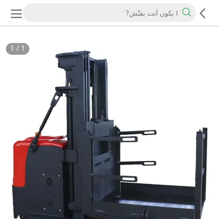
1
/
1