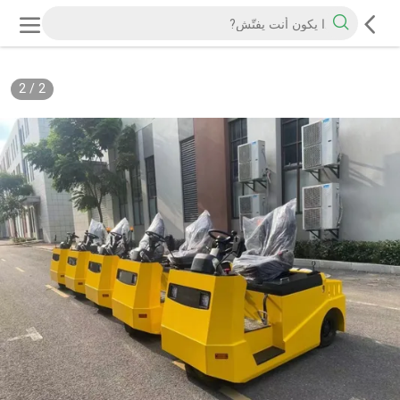
2
/
2