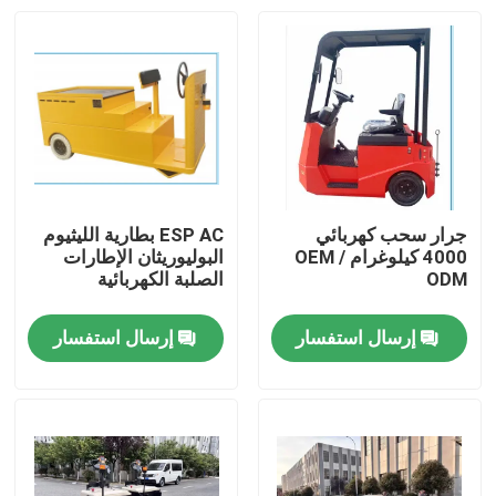
جرار سحب كهربائي
ESP AC بطارية الليثيوم
4000 كيلوغرام OEM /
البوليوريثان الإطارات
ODM
الصلبة الكهربائية
إرسال استفسار
إرسال استفسار
بيت
المنتجات
أشرطة فيديو