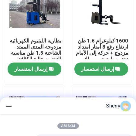
معلومات عنا
جولة في المعمل
1600 كيلوغرام 1.6 طن
بطارية الليثيوم الكهربائية
ارتفاع رفع 8 أمتار امتداد
مزدوجة المدى الممتد
مزدوج + حركة إلى الأمام
الشاحنة 1.5 طن مناسبة
رقابة جودة
تخزين بارد خبير وملك
للتخزين عالية الكثافة
معالجة الممر الضيق
إرسال استفسار
إرسال استفسار
اتصل بنا
أخبار
Sherry
مدونة
6:34 AM
رافعة شوكية كهربائية