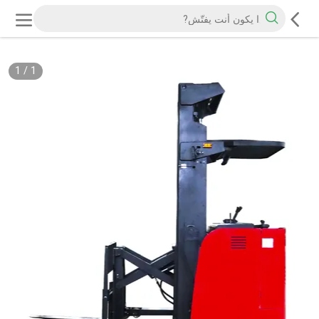
1
/
1