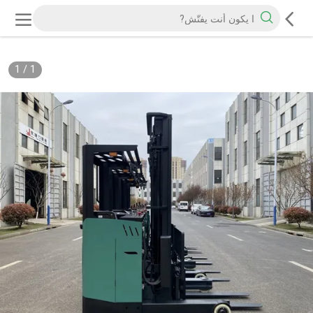
1
/
1