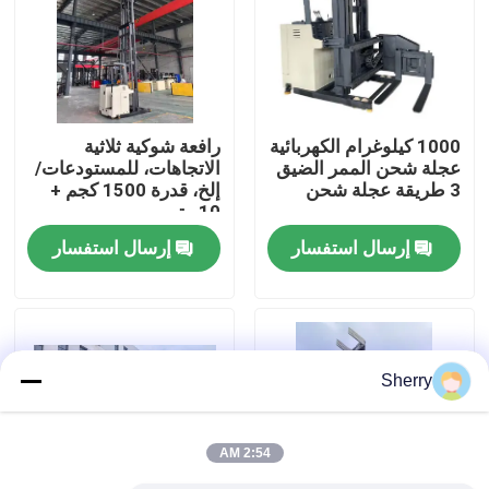
معلومات عنا
جولة في المعمل
1000 كيلوغرام الكهربائية
رافعة شوكية ثلاثية
عجلة شحن الممر الضيق
الاتجاهات، للمستودعات/
3 طريقة عجلة شحن
إلخ، قدرة 1500 كجم +
رقابة جودة
10 متر
إرسال استفسار
إرسال استفسار
اتصل بنا
أخبار
Sherry
مدونة
2:54 AM
رافعة شوكية كهربائية