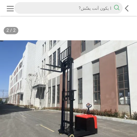
2
/
2