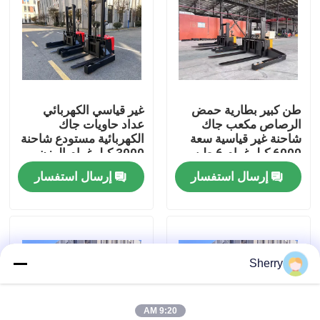
معلومات عنا
جولة في المعمل
طن كبير بطارية حمض
غير قياسي الكهربائي
الرصاص مكعب جاك
عداد حاويات جاك
رقابة جودة
شاحنة غير قياسية سعة
الكهربائية مستودع شاحنة
6000 كيلوغرام 6 طن
3000 كيلوغرام الوزن
نشاط سلسلة تشكيل
القياسي للحمل
إرسال استفسار
إرسال استفسار
اتصل بنا
الشوكة
أخبار
Sherry
مدونة
رافعة شوكية كهربائية
9:20 AM