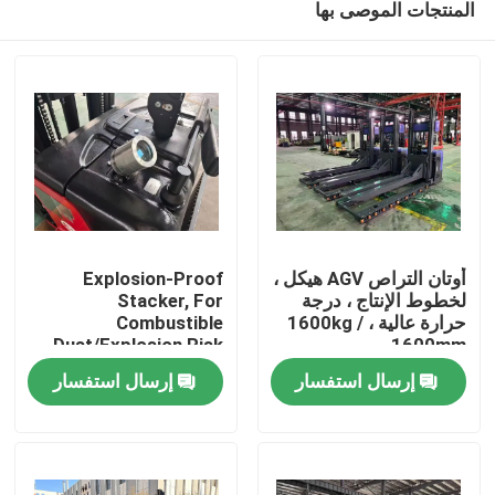
المنتجات الموصى بها
أوتان التراص AGV هيكل ،
Explosion-Proof
لخطوط الإنتاج ، درجة
Stacker, For
حرارة عالية ، 1600kg /
Combustible
Dust/Explosion Risk
1600mm
بيت
Environment
إرسال استفسار
إرسال استفسار
المنتجات
أشرطة فيديو