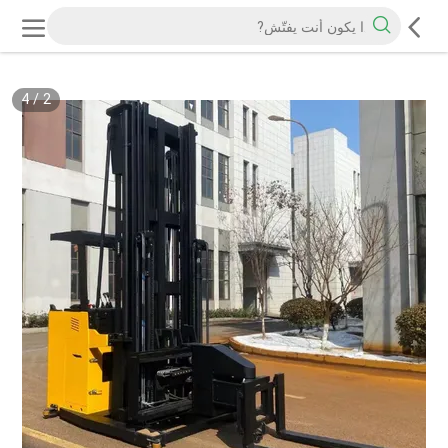
4
/
2