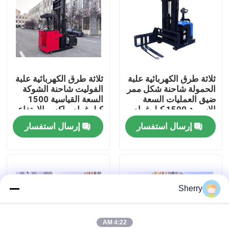
معلومات عنا
جولة في المعمل
ثلاثة طرق الكهربائية علبة
ثلاثة طرق الكهربائية علبة
الحمولة شاحنة شكل ممر
الفوليت شاحنة الشوكة
رقابة جودة
ضيق العمليات السعة
السعة القياسية 1500
الاسمية 1500 كيلوغرام
كيلوغرام ماكس.الارتفاع
ماكس.الارتفاع 7000 مم
7000 ملم بيئات تخزين
إرسال استفسار
إرسال استفسار
اتصل بنا
بيئات تخزين عالية الكثافة
عالية الكثافة
أخبار
Sherry
مدونة
رافعة شوكية كهربائية
4:22 AM