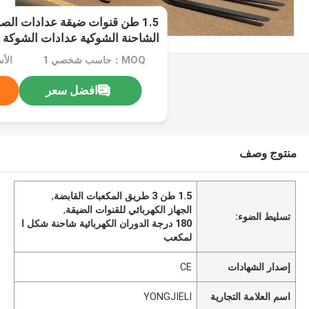
1.5 طن قنوات ضيقة عدادات الصنا
درجة
MOQ：حاسب شخصي 1
افضل سعر
منتوج وصف
1.5 طن 3 طريق المكعبات القابضة
,
الجهاز الكهربائي للقنوات الضيقة
,
تسليط الضوء:
180 درجة الدوران الكهربائية شاحنة شكل ا
لمكعب
إصدار الشهادات
CE
اسم العلامة التجارية
YONGJIELI