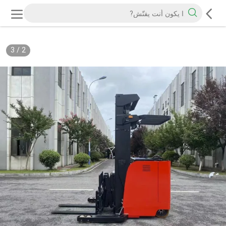
3
/
2