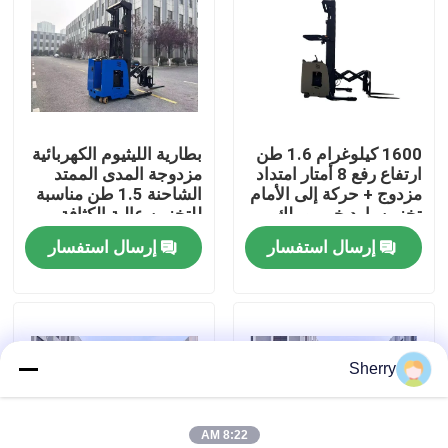
معلومات عنا
جولة في المعمل
1600 كيلوغرام 1.6 طن
بطارية الليثيوم الكهربائية
ارتفاع رفع 8 أمتار امتداد
مزدوجة المدى الممتد
رقابة جودة
مزدوج + حركة إلى الأمام
الشاحنة 1.5 طن مناسبة
تخزين بارد خبير وملك
للتخزين عالية الكثافة
معالجة الممر الضيق
إرسال استفسار
إرسال استفسار
اتصل بنا
أخبار
Sherry
مدونة
رافعة شوكية كهربائية
8:22 AM