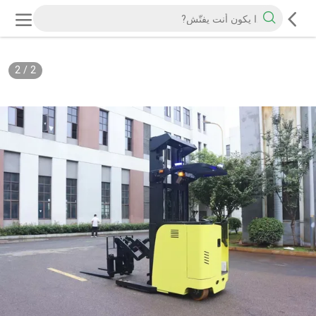
2
/
2