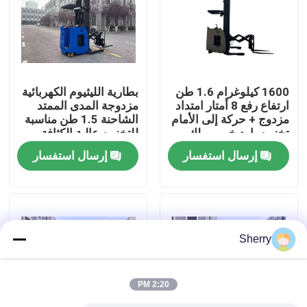
معلومات عنا
جولة في المعمل
1600 كيلوغرام 1.6 طن
بطارية الليثيوم الكهربائية
ارتفاع رفع 8 أمتار امتداد
مزدوجة المدى الممتد
مزدوج + حركة إلى الأمام
الشاحنة 1.5 طن مناسبة
رقابة جودة
تخزين بارد خبير وملك
للتخزين عالية الكثافة
معالجة الممر الضيق
إرسال استفسار
إرسال استفسار
اتصل بنا
أخبار
Sherry
مدونة
2:20 PM
رافعة شوكية كهربائية