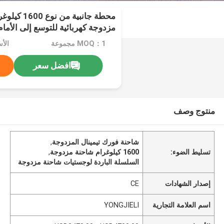
محطة جانبية م
مزدوجة كهربائية للتوسع إلى الأمام
للخدمات اللوجستية وميناء تيمينال
MOQ：1 مجموعة
افضل سعر
منتوج وصف
شاحنة فورك تيمينال المزدوجة
,
تسليط الضوء:
1600 كيلوغرام شاحنة مزدوجة
,
السلسلة الباردة لوجستيات شاحنة مزدوجة
إصدار الشهادات
CE
اسم العلامة التجارية
YONGJIELI