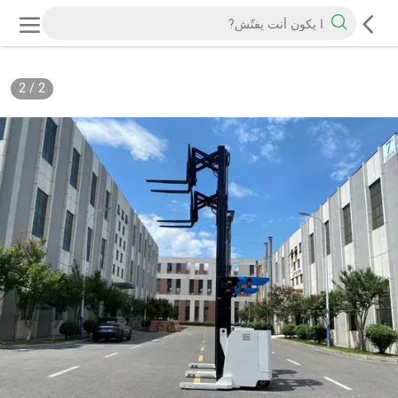
2
/
2