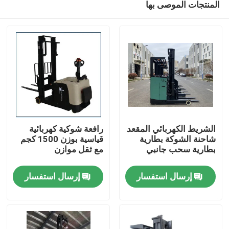
المنتجات الموصى بها
الشريط الكهربائي المقعد
رافعة شوكية كهربائية
شاحنة الشوكة بطارية
قياسية بوزن 1500 كجم
بطارية سحب جانبي
مع ثقل موازن
بيت
إرسال استفسار
إرسال استفسار
المنتجات
أشرطة فيديو