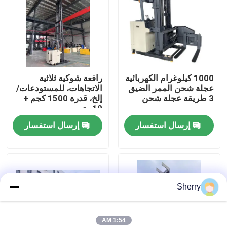
معلومات عنا
جولة في المعمل
1000 كيلوغرام الكهربائية
رافعة شوكية ثلاثية
عجلة شحن الممر الضيق
الاتجاهات، للمستودعات/
رقابة جودة
3 طريقة عجلة شحن
إلخ، قدرة 1500 كجم +
10 متر
إرسال استفسار
إرسال استفسار
اتصل بنا
أخبار
Sherry
مدونة
رافعة شوكية كهربائية
1:54 AM