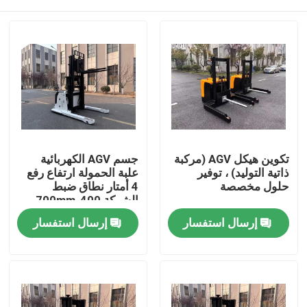
تكوين هيكل AGV (مركبة
جسم AGV الكهربائية
ذاتية التوليد) ، توفير
علبة الحمولة ارتفاع رفع
حلول مخصصة
4 أمتار نطاق ضبط
الشوكة 400-700mm
نظام التحكم كورتيس
بيت
إرسال استفسار
إرسال استفسار
المنتجات
أشرطة فيديو