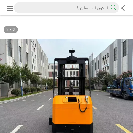
3
/
2