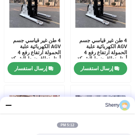
معلومات عنا
جولة في المعمل
4 طن غير قياسي جسم
4 طن غير قياسي جسم
AGV الكهربائية علبة
AGV الكهربائية علبة
الحمولة ارتفاع رفع 4
الحمولة ارتفاع رفع 4
رقابة جودة
أمتار نطاق ضبط الشوكة
أمتار نطاق ضبط الشوكة
400-700mm نظام
400-700mm
إرسال استفسار
إرسال استفسار
التحكم كورتيس
اتصل بنا
أخبار
Sherry
مدونة
5:12 PM
رافعة شوكية كهربائية