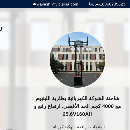
waveshi@vip.sina.com
86--18966739623
ش
شاحنة الشوكة الكهربائية بطارية الليثيوم
مع 4000 كجم الحد الأقصى. ارتفاع رفع و
25.6V160AH
المنتجات
-
رافعة شوكية كهربائية