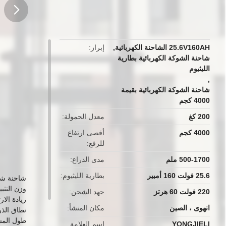
button
25.6V160AH الشاحنة الكهربائية
,
إبراز
شاحنة الشوكة الكهربائية بطارية
الليثيوم
,
شاحنة الشوكة الكهربائية بقيمة
4000 كجم
200 كغ
معدل الحمولة
4000 كجم
أقصى ارتفاع
للرفع
500-1700 ملم
مدى الذراع
25.6 فولت 160 أمبير
بطارية الليثيوم
شاحنة شا
وزن التثبيت: 00
220 فولت 60 هرتز
جهد الشحن
زيادة الارتفاع: 
انهوى ، الصين
مكان المنشأ
نطاق الذراع: 550-0
طول المشبك: 0
YONGJIELI
اسم العلامة