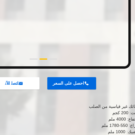
احصل على السعر
ﺎﺘﺼﻟ ﺍﻶﻧ
ئك غير قياسية من الصلب
2 كجم
4000 ملم
178 ملم
100 ملم