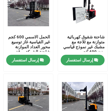
شاحنة شقوق كهربائية
الحمل الاسمي 600 كجم
متوازنة مع ثلاجة مع
غير القياسية غاز توسيع
مشبك غير نموذج قياسي
محور العداد الموازنة
وزن 400 كجم
شاحنة الشوكة موقف
شاحنة نموذج ارتفاع رفع
إرسال استفسار
إرسال استفسار
3000 مم
بيت
المنتجات
أشرطة فيديو