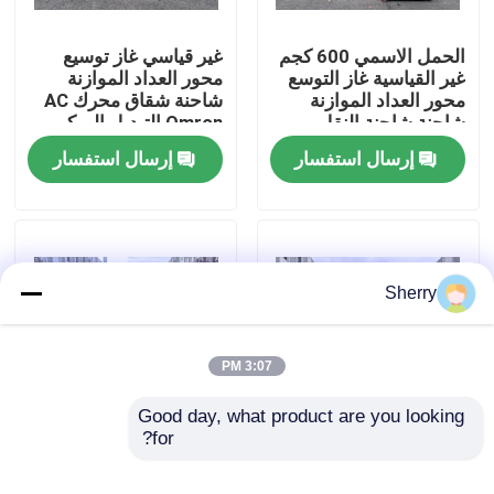
الحمل الاسمي 600 كجم
غير قياسي غاز توسيع
معلومات عنا
غير القياسية غاز التوسع
محور العداد الموازنة
محور العداد الموازنة
شاحنة شقاق محرك AC
شاحنة شاحنة النقل
Omron التبديل الميكرو
جولة في المعمل
النموذج
الحثي
إرسال استفسار
إرسال استفسار
رقابة جودة
اتصل بنا
Sherry
أخبار
3:07 PM
مدونة
Good day, what product are you looking 
for?
شاحنة النقل الشوكي غير
2 طن سعة محرك التيار
القياسية
المتردد سعة البطارية 48
رافعة شوكية كهربائية
فولت 600AH الكهربائية