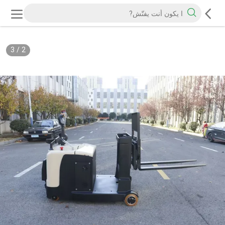
3
/
2