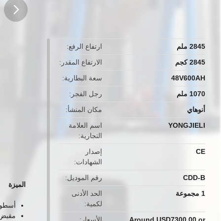
button
2845 ملم
ارتفاع الرفع
2845 كجم
الارتفاع المقدر
48V600AH
سعة البطارية
1070 ملم
رجل الفجر
أنوهاي
مكان المنشأ
YONGJIELI
اسم العلامة
التجارية
CE
إصدار
الشهادات
CDD-B
رقم الموديل
الميزة
1 مجموعة
الحد الأدنى
لكمية
أسطوان
مقبض 
Around USD7300.00 or
الأسعار