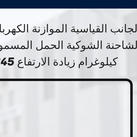
لجانب القياسية الموازنة الكهربا
كيلوغرام زيادة الارتفاع 2845 مم