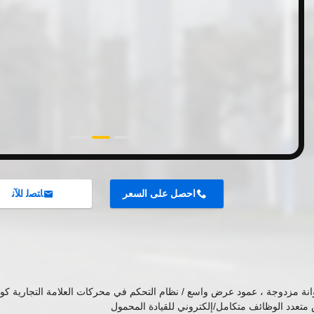
احصل على السعر
ﺎﺘﺼﻟ ﺍﻶﻧ
ة مزدوجة ، عمود عرض واسع / نظام التحكم في محركات العلامة التجارية كورتيس 
متعدد الوظائف متكامل/إلكتروني للقيادة المحمول