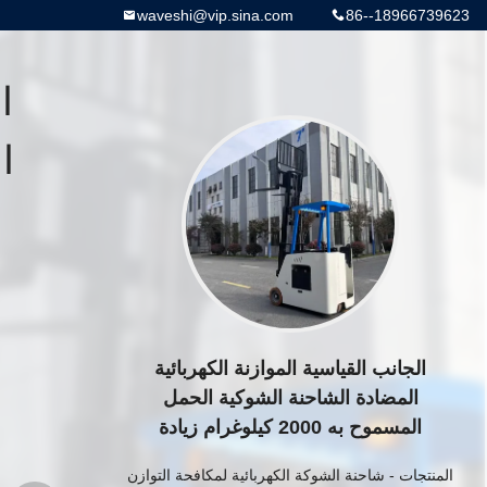
waveshi@vip.sina.com
86--18966739623
ا
الجانب القياسية الموازنة الكهربائية
المضادة الشاحنة الشوكية الحمل
المسموح به 2000 كيلوغرام زيادة
الارتفاع 2845 مم
المنتجات
-
شاحنة الشوكة الكهربائية لمكافحة التوازن