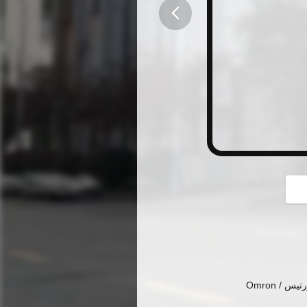
button
/ Omron