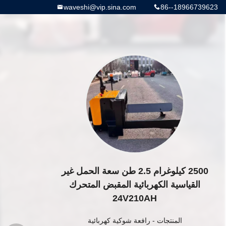
waveshi@vip.sina.com
86--18966739623
2500 كيلوغرام 2.5 طن سعة الحمل غير
القياسية الكهربائية المقبض المتحرك
24V210AH
المنتجات
-
رافعة شوكية كهربائية