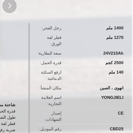
button
1400 ملم
رجل الفجر
1270 ملم
قطر لفة
الورق
24V210Ah
سعة البطارية
2500 كجم
قدرة الحمل
140 ملم
ارفع السكتة
الدماغية
انهوى ، الصين
مكان المنشأ
YONGJIELI
اسم العلامة
التجارية
شاحنة مص
قدرة الحمل 
CE
إصدار
طول الشوكة: 
الشهادات
قطر لفة الور
CBD25
رقم الموديل
ضربة رفع: 140 