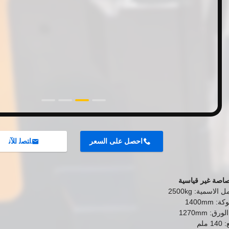
احصل على السعر
ﺎﺘﺼﻟ ﺍﻶﻧ
اصة غير قياسية
الاسمية: 2500kg
1400mm
ق: 1270mm
ملم