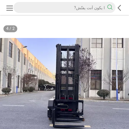
4
/
2