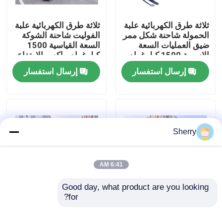
ثلاثة طرق الكهربائية علبة
ثلاثة طرق الكهربائية علبة
معلومات عنا
الحمولة شاحنة شكل ممر
الفوليت شاحنة الشوكة
ضيق العمليات السعة
السعة القياسية 1500
الاسمية 1500 كيلوغرام
كيلوغرام ماكس.الارتفاع
جولة في المعمل
ماكس.الارتفاع 7000 مم
7000 ملم بيئات تخزين
إرسال استفسار
إرسال استفسار
بيئات تخزين عالية الكثافة
عالية الكثافة
رقابة جودة
اتصل بنا
Sherry
أخبار
6:41 AM
مدونة
Good day, what product are you looking 
for?
عجلة شقوق كهربائية
توفير المساحة ثلاثي
ثلاثية الاتجاه سعة 1500
الاتجاه الكهربائي علبة
رافعة شوكية كهربائية
كجم الحد
المكعبات سعة 1500