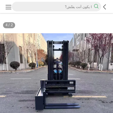
4
/
2