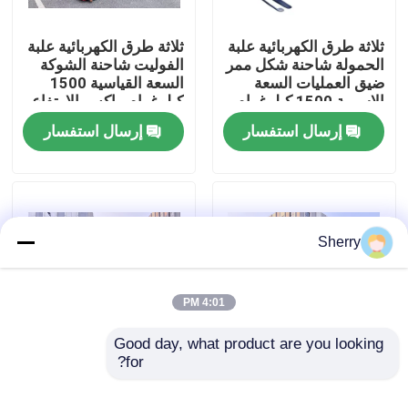
ثلاثة طرق الكهربائية علبة
ثلاثة طرق الكهربائية علبة
معلومات عنا
الحمولة شاحنة شكل ممر
الفوليت شاحنة الشوكة
ضيق العمليات السعة
السعة القياسية 1500
الاسمية 1500 كيلوغرام
كيلوغرام ماكس.الارتفاع
جولة في المعمل
ماكس.الارتفاع 7000 مم
7000 ملم بيئات تخزين
إرسال استفسار
إرسال استفسار
بيئات تخزين عالية الكثافة
عالية الكثافة
رقابة جودة
اتصل بنا
Sherry
أخبار
4:01 PM
مدونة
Good day, what product are you looking 
for?
عجلة شقوق كهربائية
توفير المساحة ثلاثي
ثلاثية الاتجاه سعة 1500
الاتجاه الكهربائي علبة
رافعة شوكية كهربائية
كجم الحد
المكعبات سعة 1500