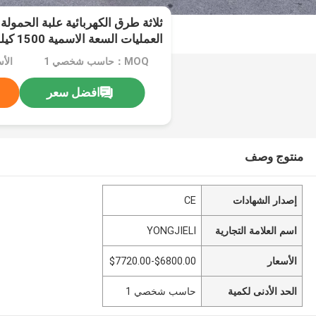
ثلاثة طرق الكهربائية علبة الحمو
العمليا
7000 مم بيئات تخزين عالية الكثافة
MOQ：حاسب شخصي 1
افضل سعر
منتوج وصف
إصدار الشهادات
CE
اسم العلامة التجارية
YONGJIELI
الأسعار
$6800.00-$7720.00
الحد الأدنى لكمية
حاسب شخصي 1