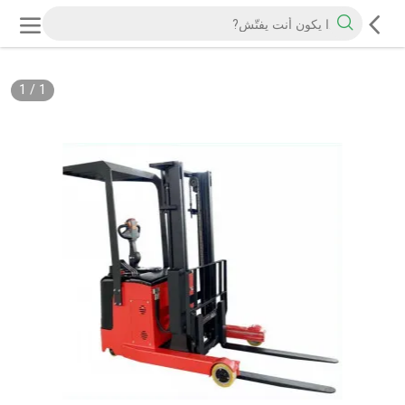
1
/
1