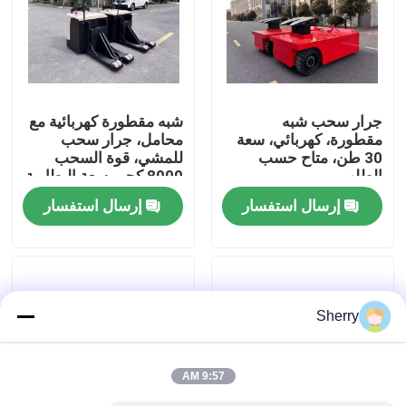
معلومات عنا
جولة في المعمل
جرار سحب شبه
شبه مقطورة كهربائية مع
مقطورة، كهربائي، سعة
محامل، جرار سحب
30 طن، متاح حسب
للمشي، قوة السحب
رقابة جودة
الطلب
8000 كجم، سعة البطارية
24 فولت 320 أمبير
إرسال استفسار
إرسال استفسار
ساعة
اتصل بنا
أخبار
Sherry
مدونة
9:57 AM
رافعة شوكية كهربائية