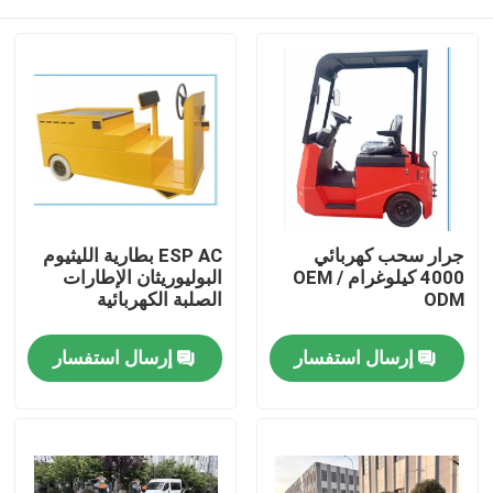
جرار سحب كهربائي
ESP AC بطارية الليثيوم
4000 كيلوغرام OEM /
البوليوريثان الإطارات
ODM
الصلبة الكهربائية
بيت
إرسال استفسار
إرسال استفسار
المنتجات
أشرطة فيديو