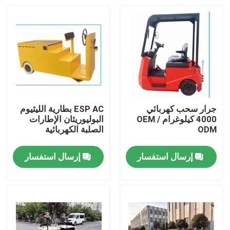
جرار سحب كهربائي
ESP AC بطارية الليثيوم
4000 كيلوغرام OEM /
البوليوريثان الإطارات
ODM
الصلبة الكهربائية
إرسال استفسار
إرسال استفسار
بيت
المنتجات
أشرطة فيديو