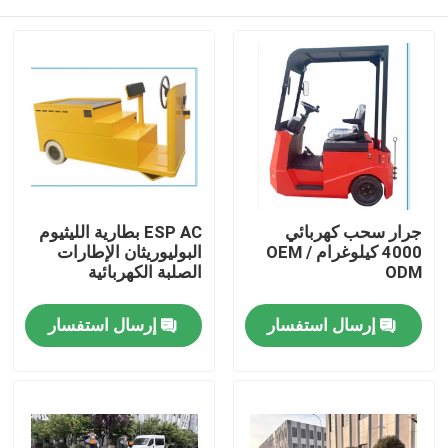
جرار سحب كهربائي
ESP AC بطارية الليثيوم
4000 كيلوغرام OEM /
البوليوريثان الإطارات
ODM
الصلبة الكهربائية
بيت
إرسال استفسار
إرسال استفسار
المنتجات
أشرطة فيديو