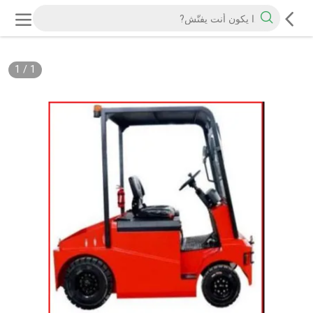
1
/
1