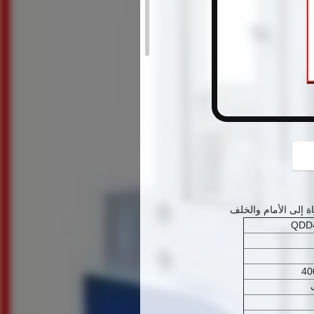
button
QDD
40