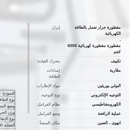
button
مقطورة جرار تعمل بالطاقة
إبراز
الكهربائية
,
مقطورة مقطورة كهربائية 6000
كجم
تكييف
محرك القيادة
بطارية
إمدادات
الطاقة
البولي يوريثين
مواد الإطارات
النموذج
التوجيه الإلكتروني
نوع التوجيه
نوع الطاق
الكهرومغناطيسي
نظام الفرامل
وضع التش
وزن الجر
عملية الرافعة
وضع الفرامل
نوع الإطار
انهوى ، الصين
مكان المنشأ
العجلة ال