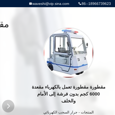
waveshi@vip.sina.com
86--18966739623
مقطورة مقطورة تعمل بالكهرباء مقعدة
6000 كجم بدون فرشة إلى الأمام
والخلف
المنتجات
-
جرار السحب الكهربائي