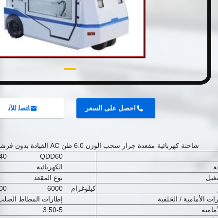
احصل على السعر
ﺎﺘﺼﻟ ﺍﻶﻧ
شاحنة كهربائية مقعدة جرار سحب الوزن 6.0 طن AC القيادة بدون فرشاة إلى الأمام والخلف
40
QDD60
ة
الكهربائية
غيل
نوع المقعد
كيلوغرام
6000
00
ات الأمامية / الخلفية
إطارات المطاط الصلب
أمامية
3.50-5