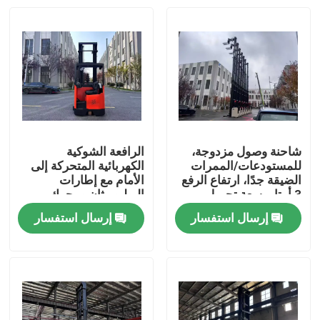
شاحنة وصول مزدوجة،
الرافعة الشوكية
للمستودعات/الممرات
الكهربائية المتحركة إلى
الضيقة جدًا، ارتفاع الرفع
الأمام مع إطارات
3 أمتار، سعة تحميل
البوليوريثان ومحرك
2000 كجم
محرك التيار المتردد
إرسال استفسار
إرسال استفسار
بيت
المنتجات
أشرطة فيديو