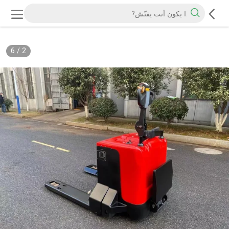
6
/
2