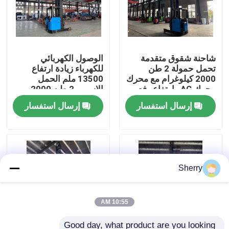
معلومات عنا
شاحنة شقوق متقدمة
الوصول الكهربائي
جولة في المعمل
تحمل حمولة 2 طن
للكهرباء زيادة ارتفاع
2000 كيلوغرام مع محرك
13500 ملم الحمل
محرك AC وارتفاع رفع
الاسمي 2 طن 2000
رقابة جودة
13500 مم
كجم 48 فولت 500AH
إرسال استفسار
إرسال استفسار
اتصل بنا
أخبار
Sherry
مدونة
10:55 AM
رافعة شوكية كهربائية
Good day, what product are you looking 