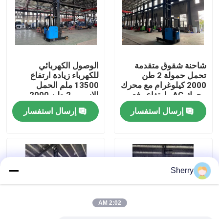
معلومات عنا
جولة في المعمل
شاحنة شقوق متقدمة
الوصول الكهربائي
تحمل حمولة 2 طن
للكهرباء زيادة ارتفاع
2000 كيلوغرام مع محرك
13500 ملم الحمل
رقابة جودة
محرك AC وارتفاع رفع
الاسمي 2 طن 2000
13500 مم
كجم 48 فولت 500AH
إرسال استفسار
إرسال استفسار
اتصل بنا
أخبار
Sherry
مدونة
2:02 AM
رافعة شوكية كهربائية