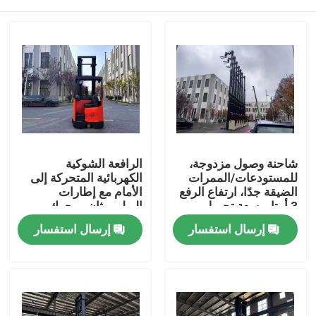
شاحنة وصول مزدوجة،
الرافعة الشوكية
للمستودعات/الممرات
الكهربائية المتحركة إلى
الضيقة جدًا، ارتفاع الرفع
الأمام مع إطارات
3 أمتار، سعة تحميل
البوليوريثان ومحرك
2000 كجم
محرك التيار المتردد
بيت
إرسال استفسار
إرسال استفسار
المنتجات
أشرطة فيديو