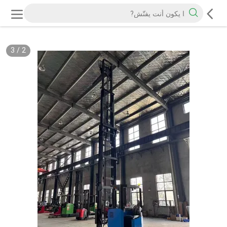
3
/
2