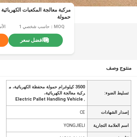
حمولة
MOQ：حاسب شخصي 1
الأسعا
افضل سعر
منتوج وصف
3500 كيلوغرام حمولة محفظة الكهربائية، م
تسليط الضوء:
ركبة معالجة الكهربائية،
Electric Pallet Handling Vehicle
,
إصدار الشهادات
CE
اسم العلامة التجارية
YONGJIELI