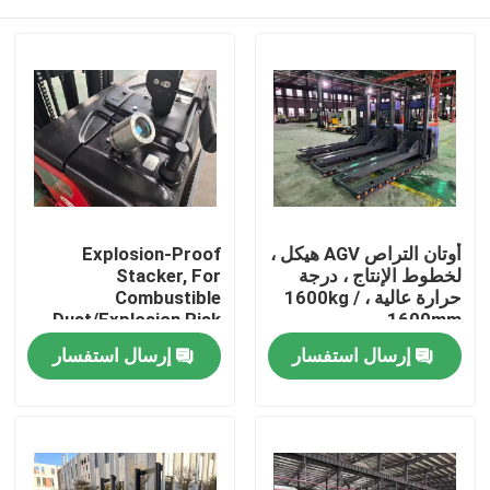
أوتان التراص AGV هيكل ،
Explosion-Proof
لخطوط الإنتاج ، درجة
Stacker, For
حرارة عالية ، 1600kg /
Combustible
Dust/Explosion Risk
1600mm
Environment
بيت
إرسال استفسار
إرسال استفسار
المنتجات
أشرطة فيديو