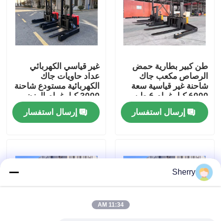
معلومات عنا
جولة في المعمل
طن كبير بطارية حمض
غير قياسي الكهربائي
الرصاص مكعب جاك
عداد حاويات جاك
شاحنة غير قياسية سعة
الكهربائية مستودع شاحنة
رقابة جودة
6000 كيلوغرام 6 طن
3000 كيلوغرام الوزن
نشاط سلسلة تشكيل
القياسي للحمل
إرسال استفسار
إرسال استفسار
الشوكة
اتصل بنا
أخبار
Sherry
مدونة
11:34 AM
رافعة شوكية كهربائية