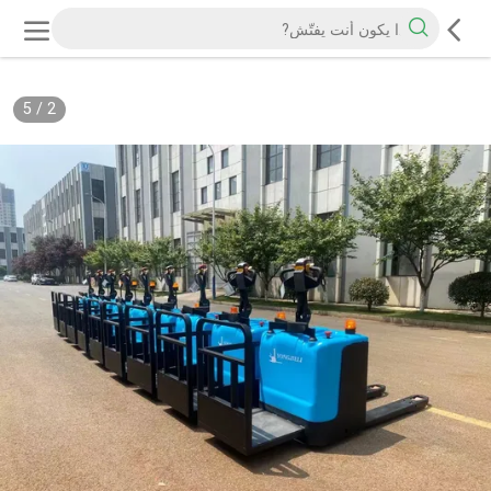
5
/
2