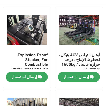
أوتان التراص AGV هيكل ،
Explosion-Proof
لخطوط الإنتاج ، درجة
Stacker, For
حرارة عالية ، 1600kg /
Combustible
Dust/Explosion Risk
1600mm
Environment
بيت
إرسال استفسار
إرسال استفسار
المنتجات
أشرطة فيديو