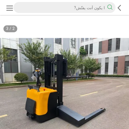
3
/
2