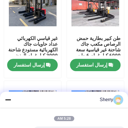
معلومات عنا
جولة في المعمل
طن كبير بطارية حمض
غير قياسي الكهربائي
الرصاص مكعب جاك
عداد حاويات جاك
شاحنة غير قياسية سعة
الكهربائية مستودع شاحنة
رقابة جودة
6000 كيلوغرام 6 طن
3000 كيلوغرام الوزن
نشاط سلسلة تشكيل
القياسي للحمل
إرسال استفسار
إرسال استفسار
الشوكة
اتصل بنا
أخبار
Sherry
مدونة
5:28 AM
رافعة شوكية كهربائية