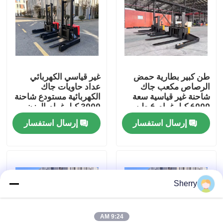
معلومات عنا
جولة في المعمل
طن كبير بطارية حمض
غير قياسي الكهربائي
الرصاص مكعب جاك
عداد حاويات جاك
رقابة جودة
شاحنة غير قياسية سعة
الكهربائية مستودع شاحنة
6000 كيلوغرام 6 طن
3000 كيلوغرام الوزن
نشاط سلسلة تشكيل
القياسي للحمل
إرسال استفسار
إرسال استفسار
اتصل بنا
الشوكة
أخبار
Sherry
مدونة
رافعة شوكية كهربائية
9:24 AM