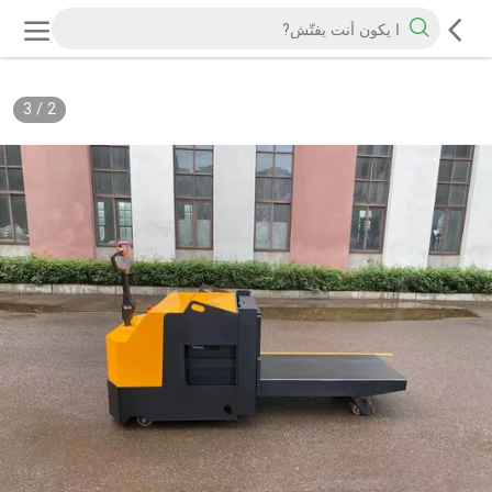
3
/
2