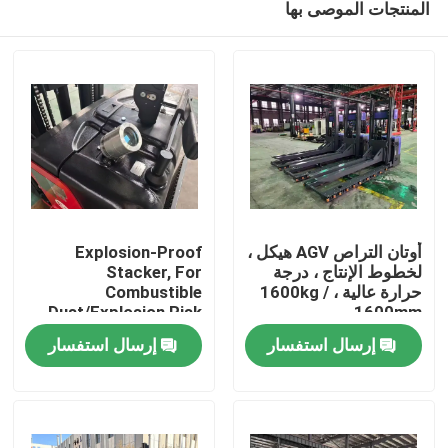
المنتجات الموصى بها
أوتان التراص AGV هيكل ،
Explosion-Proof
لخطوط الإنتاج ، درجة
Stacker, For
حرارة عالية ، 1600kg /
Combustible
Dust/Explosion Risk
1600mm
بيت
Environment
إرسال استفسار
إرسال استفسار
المنتجات
أشرطة فيديو