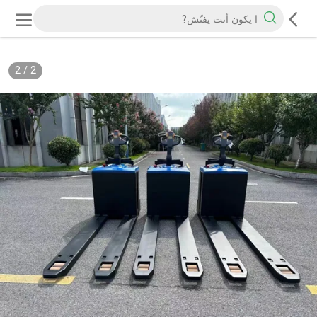
2
/
2