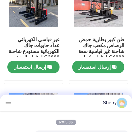
معلومات عنا
جولة في المعمل
طن كبير بطارية حمض
غير قياسي الكهربائي
الرصاص مكعب جاك
عداد حاويات جاك
شاحنة غير قياسية سعة
الكهربائية مستودع شاحنة
رقابة جودة
6000 كيلوغرام 6 طن
3000 كيلوغرام الوزن
نشاط سلسلة تشكيل
القياسي للحمل
إرسال استفسار
إرسال استفسار
الشوكة
اتصل بنا
أخبار
Sherry
مدونة
5:06 PM
رافعة شوكية كهربائية