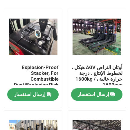
أوتان التراص AGV هيكل ،
Explosion-Proof
لخطوط الإنتاج ، درجة
Stacker, For
حرارة عالية ، 1600kg /
Combustible
Dust/Explosion Risk
1600mm
Environment
بيت
إرسال استفسار
إرسال استفسار
المنتجات
أشرطة فيديو