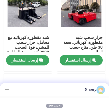
معلومات عنا
جولة في المعمل
جرار سحب شبه
شبه مقطورة كهربائية مع
مقطورة، كهربائي، سعة
محامل، جرار سحب
رقابة جودة
30 طن، متاح حسب
للمشي، قوة السحب
الطلب
8000 كجم، سعة البطارية
24 فولت 320 أمبير
إرسال استفسار
إرسال استفسار
اتصل بنا
ساعة
أخبار
Sherry
مدونة
رافعة شوكية كهربائية
1:07 PM