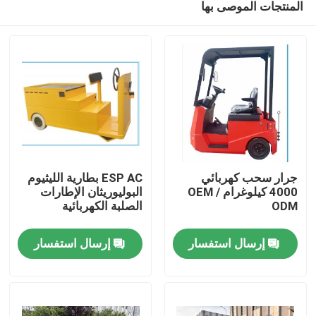
المنتجات الموصى بها
جرار سحب كهربائي
ESP AC بطارية الليثيوم
4000 كيلوغرام OEM /
البوليوريثان الإطارات
ODM
الصلبة الكهربائية
بيت
إرسال استفسار
إرسال استفسار
المنتجات
أشرطة فيديو