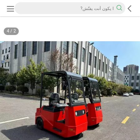
4
/
2