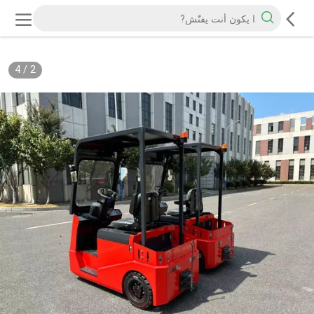
4
/
2