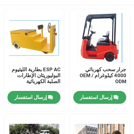
جرار سحب كهربائي
ESP AC بطارية الليثيوم
4000 كيلوغرام OEM /
البوليوريثان الإطارات
ODM
الصلبة الكهربائية
بيت
إرسال استفسار
إرسال استفسار
المنتجات
أشرطة فيديو