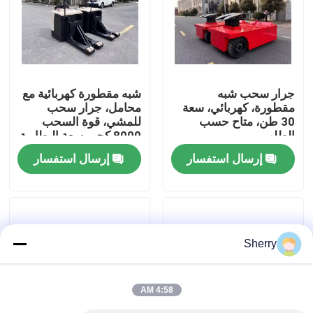
معلومات عنا
جولة في المعمل
جرار سحب شبه
شبه مقطورة كهربائية مع
مقطورة، كهربائي، سعة
محامل، جرار سحب
30 طن، متاح حسب
للمشي، قوة السحب
رقابة جودة
الطلب
8000 كجم، سعة البطارية
24 فولت 320 أمبير
إرسال استفسار
إرسال استفسار
ساعة
اتصل بنا
أخبار
Sherry
مدونة
4:58 AM
رافعة شوكية كهربائية