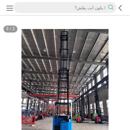
3
/
2