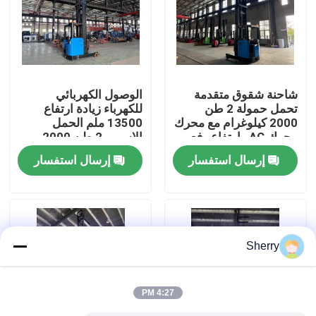
معلومات عنا
جولة في المعمل
شاحنة شقوق متقدمة
الوصول الكهربائي
تحمل حمولة 2 طن
للكهرباء زيادة ارتفاع
2000 كيلوغرام مع محرك
13500 ملم الحمل
رقابة جودة
محرك AC وارتفاع رفع
الاسمي 2 طن 2000
13500 مم
كجم 48 فولت 500AH
إرسال استفسار
إرسال استفسار
اتصل بنا
أخبار
Sherry
مدونة
4:27 PM
رافعة شوكية كهربائية