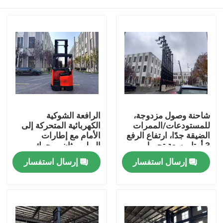
شاحنة وصول مزدوجة،
الرافعة الشوكية
للمستودعات/الممرات
الكهربائية المتحركة إلى
الضيقة جدًا، ارتفاع الرفع
الأمام مع إطارات
3 أمتار، سعة تحميل
البوليوريثان ومحرك
2000 كجم
محرك التيار المتردد
بيت
إرسال استفسار
إرسال استفسار
المنتجات
أشرطة فيديو