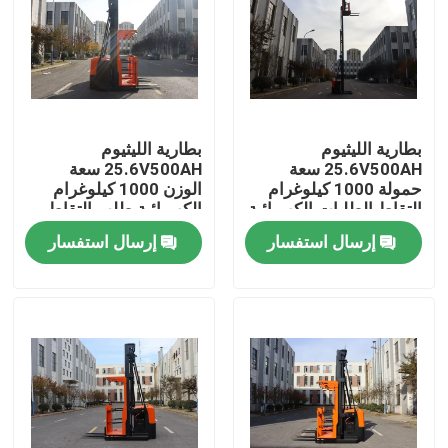
بطارية الليثيوم
بطارية الليثيوم
25.6V500AH سعة
25.6V500AH سعة
حمولة 1000 كيلوغرام
الوزن 1000 كيلوغرام
إلتقاط الطلبات الكهربائية
الكهربائية طلب التقاط
شاحنة شاحنة رفع ارتفاع
عربة رفع ارتفاع 8000
إرسال استفسار
إرسال استفسار
8000 مم نظام محرك
مم كورتيس نظام القيادة
كيرتس
بيت
المنتجات
أشرطة فيديو