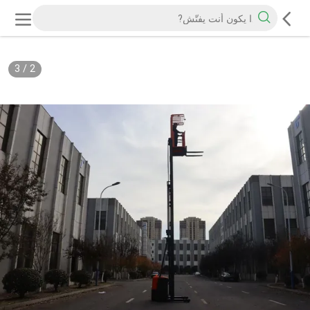
3
/
2