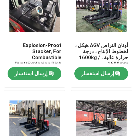
أوتان التراص AGV هيكل ،
Explosion-Proof
لخطوط الإنتاج ، درجة
Stacker, For
حرارة عالية ، 1600kg /
Combustible
Dust/Explosion Risk
1600mm
Environment
إرسال استفسار
إرسال استفسار
بيت
المنتجات
أشرطة فيديو