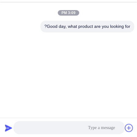
فيديوهات حديثة
3:09 PM
Good day, what product are you looking for?
00:55
00:27
عرض توضيحي لشاحنة البليت اليدوية
رافعة شوكية كهربائية
(غير قياسي، مخصص من قبل العميل، 2-
October 16, 2025
3 طن)
November 25, 2025
01:19
01:20
الشاحنة الكهربائية، ارتفاع رفع 3 أمتار،
2.5 طن 48 فولت AC Drive يجلس على
سعة 1.5 طن
شاحنة الوصول
June 12, 2025
October 15, 2025