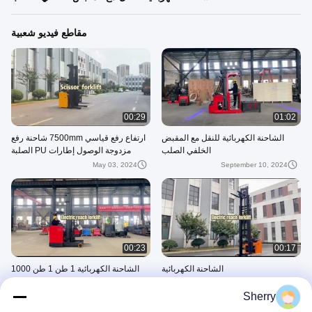
مقاطع فيديو شعبية
00:29
01:02
الشاحنة الكهربائية للنقل مع المقبض
ارتفاع رفع قياسي 7500mm شاحنة رفع
الخلفي الصلب
مزدوجة الوصول إطارات PU الصلبة
May 03, 2024
September 10, 2024
00:23
00:17
الشاحنة الكهربائية
الشاحنة الكهربائية 1 طن 1 طن 1000
كجم نوع المقعد لنقل البضائع معدات
May 03, 2024
المستودع
Sherry
May 03, 2024