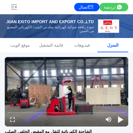
دردشة
اتصال
XIAN EXITO IMPORT AND EXPORT CO.,LTD.
جودة رافعة شوكية كهربائية, مكدس البليت الكهربائي المصنع
من الصين
المنزل
فيديوهات
قائمة التشغيل
موقع الويب
الشاحنة الكهربائية للنقل مع المقبض الخلفي الصلب