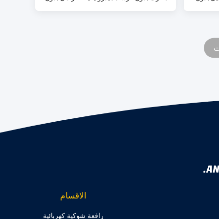
خطوة ضبط
AN
الاقسام
رافعة شوكية كهربائية