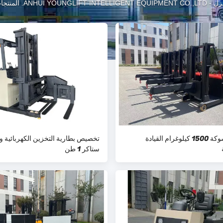
زل
-
ANHUI YOUNGLIFT INTELLIGENT EQUIPMENT CO.,LTD. المنتجات
شاحنة الشوكة 1500 كيلوغرام القيادة
تخصيص بطارية التخزين الكهربائية و
ستاكر 1 طن