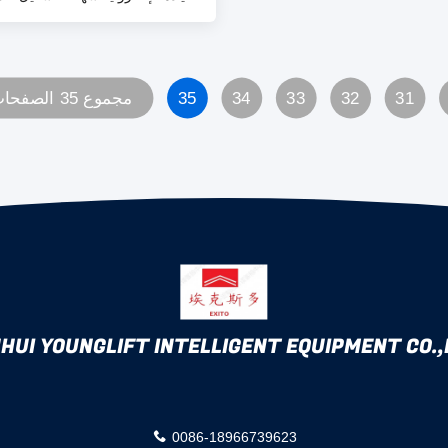
خطوة
31
32
33
34
35
مجموع 35 الصفحات
HUI YOUNGLIFT INTELLIGENT EQUIPMENT CO.,L
0086-18966739623