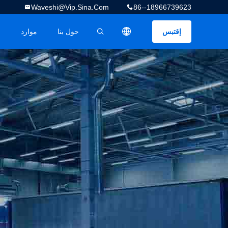
Waveshi@vip.sina.com
86--18966739623
إقتبس
حول بنا
موارد
ف
描述