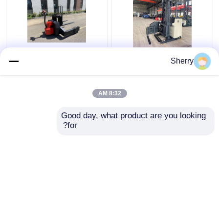
2500kg 3 Way Pallet
الوقوف الجانبي على
Sherry
Stacker ممر ضيق AC
المكدس الكهربائي 1.5
Drive أوتوماتيكي توجيه
طن نظام التحكم في
زاوية واسعة
القيادة الأمريكي
8:32 AM
افضل سعر
افضل سعر
Good day, what product are you looking 
for?
اتصل بنا
اتصل بنا
عرض المزيد
منزل
حول نا
اتصل بنا
Desktop Site