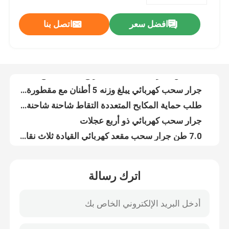
افضل سعر
اتصل بنا
1 طن الطلب الخاطف الكهربائي جاك الصمام الكهرومغناطيسي الهيدروليكي
معلومات عنا
1.5 طن مخزن لقطة شاحنة الرفع الحد المدمج مفتاح الإبهام
جرار سحب كهربائي يبلغ وزنه 5 أطنان مع مقطورة متقطعة إطارات بوليوريثان صلبة
جولة في المعمل
طلب حماية المكابح المتعددة التقاط شاحنة شاحنة CE الصمام الهيدروليكي الكهرومغناطيسي
جرار سحب كهربائي ذو أربع عجلات
رقابة جودة
7.0 طن جرار سحب مقعد كهربائي القيادة ثلاث نقاط أربع عجلات هيكل
مقعد القيادة جرار الأمتعة الكهربائية 8000kg الفرامل الهيدروليكية الميكانيكية للوقوف
اتصل بنا
8000 كيلوغرام سحب الكهربائي الجرار الأمتعة سحب الجرار أربع عجلات
الحمل الاسمي 450 كجم الموازنة المضادة الرافعة الشوكية الذراع الالكترونية حماية دواسة القيادة
أخبار
1500 كيلوغرام شاحنة رفع مزدوجة الوصول مكافحة الموازنة شاحنة شقاق مسافة النقل 60mm
اترك رسالة
OEM ODM شاحنة رفع مكافحة التوازن 1.5 طن مع شريط الثلاجة
مدونة
العمل في الهواء الطلق شاحنة الكهربائية للفوليت الوقوف الحمولة المسموح بها 1.5 طن
عداد الموازين غير القياسي
رافعة شوكية كهربائية
طاقة بطارية شاحنة الحمولة الكهربائية المتوازنة