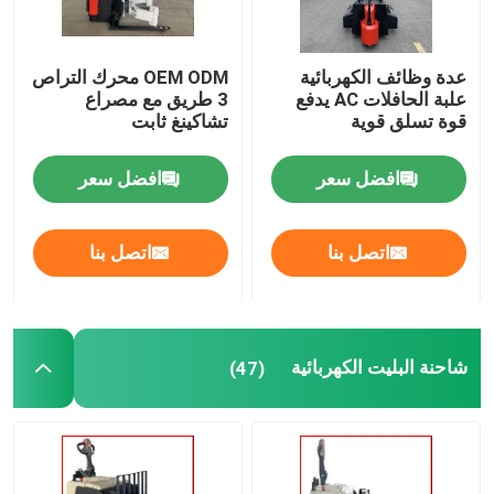
عدة وظائف الكهربائية
OEM ODM محرك التراص
علبة الحافلات AC يدفع
3 طريق مع مصراع
قوة تسلق قوية
تشاكينغ ثابت
افضل سعر
افضل سعر
اتصل بنا
اتصل بنا
شاحنة البليت الكهربائية
(47)