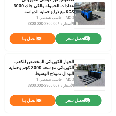
عدادات الحمولة والكي جاك 3000
KGS مع ذراع حماية الدواسة
مكدس البليت الكهربائي
MOQ：حاسب شخصي 1
الأسعار：$2800.00-$3800.00
شاحنة البليت الكهربائية
افضل سعر
اتصل بنا
4 الرافعة الشوكية الاتجاهية
الجهاز الكهربائي المخصص للكعب
3 طريق لتحميل الصناديق
الكهربائي مع سعة 3000 كجم وحماية
البيدال نموذج الوسيط
الشاحنة الكهربائية
MOQ：حاسب شخصي 1
الأسعار：$2800.00-$3800.00
جرار السحب الكهربائي
افضل سعر
اتصل بنا
محرك للسيارات الكهربائية