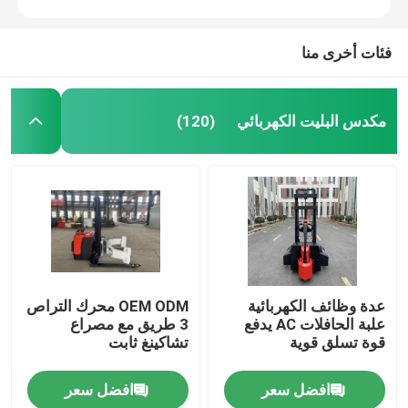
فئات أخرى منا
مكدس البليت الكهربائي
(120)
عدة وظائف الكهربائية
OEM ODM محرك التراص
علبة الحافلات AC يدفع
3 طريق مع مصراع
قوة تسلق قوية
تشاكينغ ثابت
افضل سعر
افضل سعر