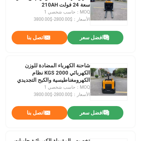
سعة 24 فولت 210AH
MOQ：حاسب شخصي 1
معلومات عنا
الأسعار：$2800.00-$3800.00
افضل سعر
اتصل بنا
جولة في المعمل
رقابة جودة
شاحنة الكهرباء المضادة للوزن
الكهربائي 2000 KGS نظام
اتصل بنا
الكهرومغناطيسية والكبح التجديدي
MOQ：حاسب شخصي 1
الأسعار：$2800.00-$3800.00
أخبار
افضل سعر
اتصل بنا
مدونة
رافعة شوكية كهربائية
تخصيص المقبولة الكهربائية حاويات